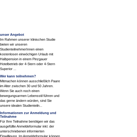
unser Angebot
Im Rahmen unserer klinischen Studie
bieten wir unseren
StudienteilnehmerInnen einen
kostenlosen einwöchigen Urlaub mit
Halbpension in einem Pinzgauer
Hotelbetrieb der 4-Stern oder 4-Stern
Superior ...
Wer kann teilnehmen?
Mitmachen können ausschließlich Paare
im Alter zwischen 30 und 50 Jahren.
Wenn Sie auch noch einen
bewegungsarmen Lebensstil führen und
das gerne ändern würden, sind Sie
unsere idealen Studienteiln...
Informationen zur Anmeldung und
Teilnahme
Für Ihre Teilnahme benötigen wir das
ausgefüllte Anmeldeformular inkl. der
unterschriebenen informierten
Einwilligung. Im Anmeldeformular können